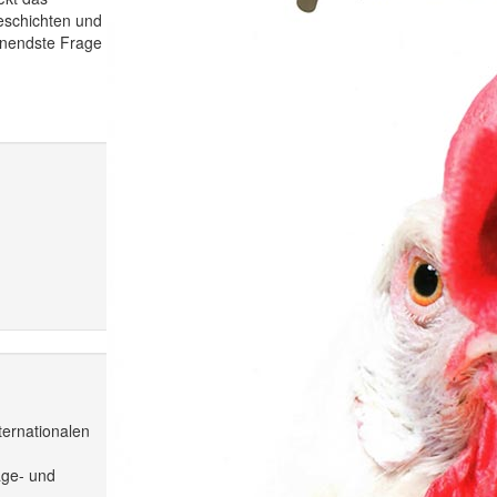
eschichten und
nnendste Frage
ternationalen
age- und