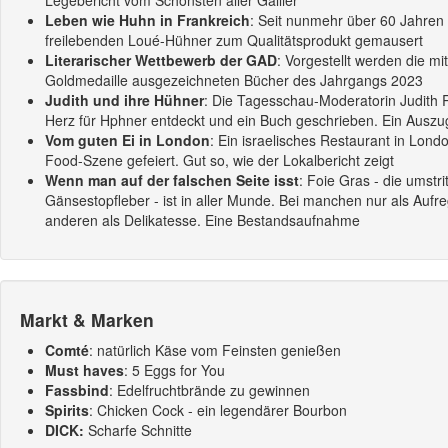
Legebericht vom Schönsten aller Gallier
Leben wie Huhn in Frankreich
: Seit nunmehr über 60 Jahren 
freilebenden Loué-Hühner zum Qualitätsprodukt gemausert
Literarischer Wettbewerb der GAD
: Vorgestellt werden die mit
Goldmedaille ausgezeichneten Bücher des Jahrgangs 2023
Judith und ihre Hühner
: Die Tagesschau-Moderatorin Judith R
Herz für Hphner entdeckt und ein Buch geschrieben. Ein Auszu
Vom guten Ei in London
: Ein israelisches Restaurant in Londo
Food-Szene gefeiert. Gut so, wie der Lokalbericht zeigt
Wenn man auf der falschen Seite isst
: Foie Gras - die umstri
Gänsestopfleber - ist in aller Munde. Bei manchen nur als Aufre
anderen als Delikatesse. Eine Bestandsaufnahme
Markt & Marken
Comté
: natürlich Käse vom Feinsten genießen
Must haves
: 5 Eggs for You
Fassbind
: Edelfruchtbrände zu gewinnen
Spirits
: Chicken Cock - ein legendärer Bourbon
DICK:
Scharfe Schnitte