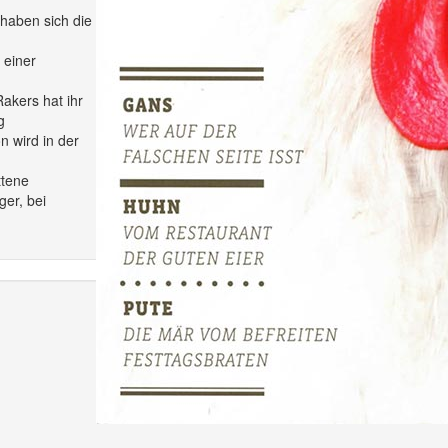
haben sich die
 einer
akers hat ihr
g
n wird in der
ttene
ger, bei